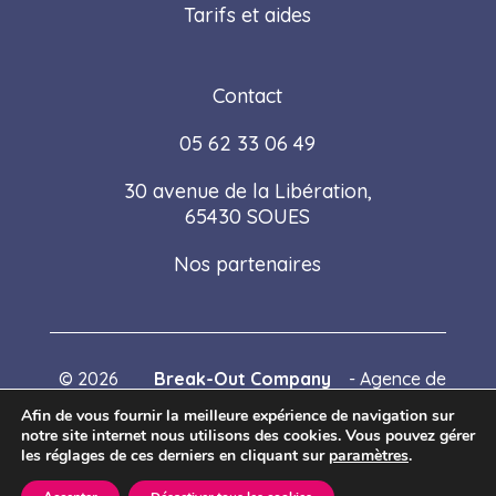
Tarifs et aides
Contact
05 62 33 06 49
30 avenue de la Libération,
65430 SOUES
Nos partenaires
©
2026
Break-Out Company
- Agence de
communication
Afin de vous fournir la meilleure expérience de navigation sur
notre site internet nous utilisons des cookies. Vous pouvez gérer
les réglages de ces derniers en cliquant sur
paramètres
.
Mentions légales
|
Politique de confidentialité